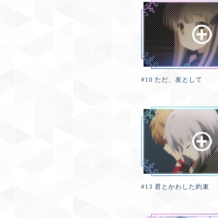
#10 ただ、友として
#13 君とかわした約束