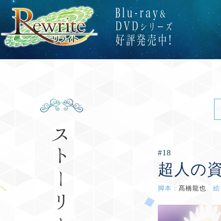
#18
超人の
脚本：
髙橋龍也
絵