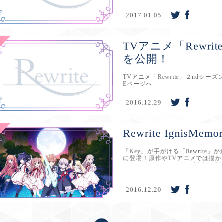
2017.01.05
TVアニメ「Rewri
を公開！
TVアニメ「Rewrite」２ndシーズ
Eページへ
2016.12.29
Rewrite IgnisM
「Key」が手がける「Rewrite
に登場！原作やTVアニメでは描
の数なんと50ストーリー以上！
ストーリーを堪能しよう！スキル
成長させ、バトルに勝利しよう！
ム生産やレベルアップも重要だ。
2016.12.20
て、プレゼントを貰おう！Rewrite Ignis
p/&nbsp;