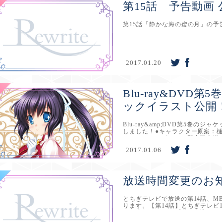
第15話 予告動画
第15話「静かな海の蜜の月」の
2017.01.20
Blu-ray&DV
ックイラスト公開
Blu-ray&amp;DVD第5巻
しました！●キャラクター原案：樋
ャラクターデザイン：野中正幸描
らから
2017.01.06
放送時間変更のお
とちぎテレビで放送の第14話、M
ります。【第14話】とちぎテレビ1月14日
※25分押し&nbsp;【第15話】MBS1月
※24分押し