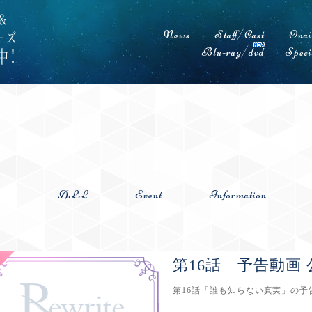
News
Staff/Cast
Onai
Blu-ray/dvd
Speci
ALL
Event
Information
第16話 予告動画
第16話「誰も知らない真実」の