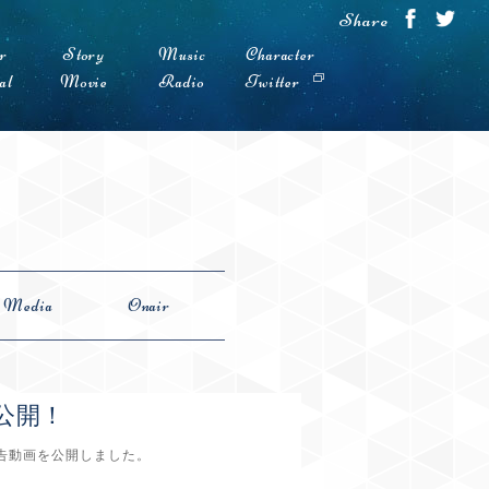
Share
r
Story
Music
Character
al
Movie
Radio
Twitter
Media
Onair
 公開！
予告動画を公開しました。