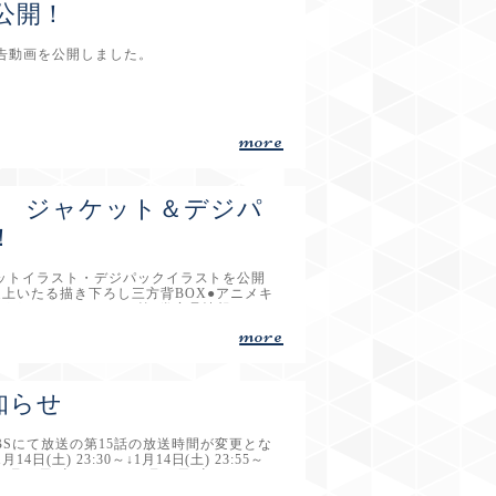
 公開！
予告動画を公開しました。
more
D第5巻 ジャケット＆デジパ
！
のジャケットイラスト・デジパックイラストを公開
上いたる描き下ろし三方背BOX●アニメキ
き下ろしデジパック＞第5巻商品情報はこち
more
知らせ
BSにて放送の第15話の放送時間が変更とな
(土) 23:30～↓1月14日(土) 23:55～
21日(土) 26:28～↓1月21日(土) 26:52～