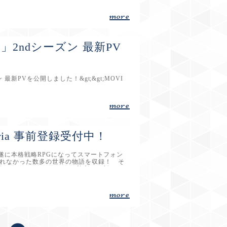
more
te」2ndシーズン 最新PV
ン 最新PVを公開しました！&gt;&gt;MOVI
more
emoria 事前登録受付中！
」が遂に本格戦略RPGになってスマートフォン
かれなかった数多の世界の物語を収録！ そ
魔物やライバルとのバトルに勝利し、新たな
を用いた戦略を駆使して、キャラクターを
もちろん、「小鳥のアトリエ」でのアイテ
ただいま事前登録受付中！ 今すぐ登録し
more
Memoria公式サイトhttps://rewriteim.j