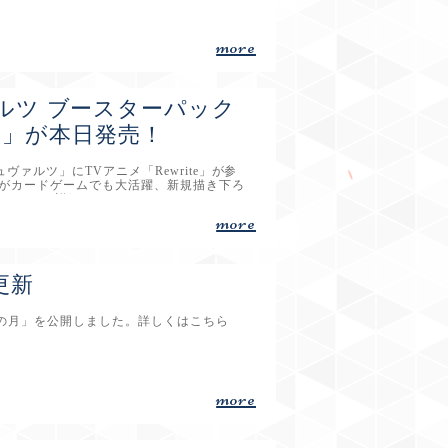
more
ルツ ブースターパック
ite」が本日発売！
ァルツ」にTVアニメ「Rewrite」が参
ーがカードゲームでも大活躍、新規描き下ろ
bsp;詳細はこちら&nbsp;&nbsp;
more
更新
蜜の月」を公開しました。詳しくはこちら
more