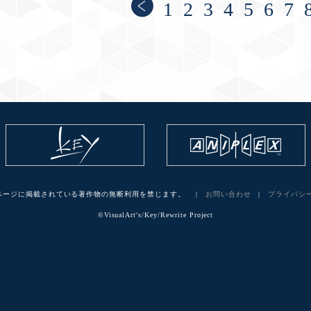
1
2
3
4
5
6
7
ページに掲載されている著作物の無断利用を禁じます。 |
お問い合わせ
|
プライバシ
©VisualArt's/Key/Rewrite Project